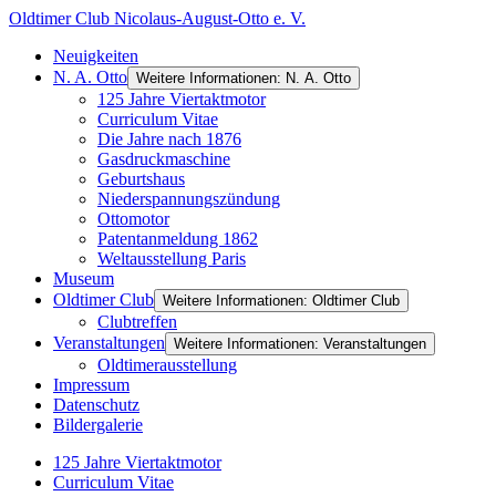
Oldtimer Club Nicolaus-August-Otto e. V.
Neuigkeiten
N. A. Otto
Weitere Informationen: N. A. Otto
125 Jahre Viertaktmotor
Curriculum Vitae
Die Jahre nach 1876
Gasdruckmaschine
Geburtshaus
Niederspannungszündung
Ottomotor
Patentanmeldung 1862
Weltausstellung Paris
Museum
Oldtimer Club
Weitere Informationen: Oldtimer Club
Clubtreffen
Veranstaltungen
Weitere Informationen: Veranstaltungen
Oldtimerausstellung
Impressum
Datenschutz
Bildergalerie
125 Jahre Viertaktmotor
Curriculum Vitae